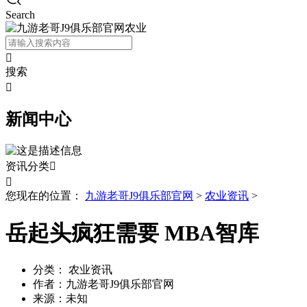
Search

搜索

新闻中心
资讯分类


您现在的位置：
九游老哥J9俱乐部官网
>
农业资讯
>
岳起头疯狂需要 MBA智库
分类：
农业资讯
作者：
九游老哥J9俱乐部官网
来源：
未知