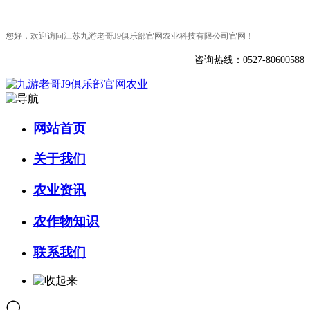
您好，欢迎访问江苏九游老哥J9俱乐部官网农业科技有限公司官网！
咨询热线：0527-80600588
网站首页
关于我们
农业资讯
农作物知识
联系我们