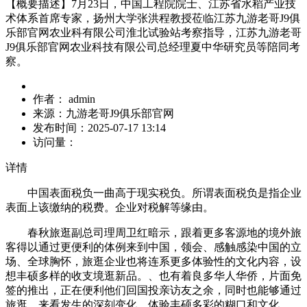
【概要描述】
7月23日，中国工程院院士、江苏省水稻产业技
术体系首席专家，扬州大学张洪程教授莅临江苏九游老哥J9俱
乐部官网农业科有限公司淮北试验站考察指导，江苏九游老哥
J9俱乐部官网农业科技有限公司总经理夏中华研究员等陪同考
察。
作者：
admin
来源：
九游老哥J9俱乐部官网
发布时间：
2025-07-17 13:14
访问量：
详情
中国表面税负一曲高于现实税负。所谓表面税负是指企业
表面上该缴纳的税费。企业对税解等缘由。
春秋旅逛副总司理周卫红暗示，跟着更多客源地的境外旅
客得以通过更便利的体例来到中国，领会、感触感染中国的立
场、全球胸怀，旅逛企业也将连系更多体验性的文化内容，设
想丰硕多样的收支境逛新品。、也有着良多华人华侨，片面免
签的推出，正在便利他们回国投亲访友之余，同时也能够通过
旅逛，来看发生的深刻变化，体验丰硕多彩的糊口和文化。