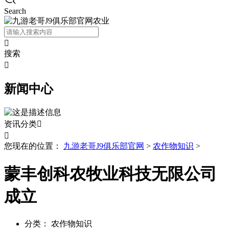
Search

搜索

新闻中心
资讯分类


您现在的位置：
九游老哥J9俱乐部官网
>
农作物知识
>
蒙丰创科农牧业科技无限公司
成立
分类：
农作物知识