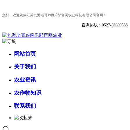
您好，欢迎访问江苏九游老哥J9俱乐部官网农业科技有限公司官网！
咨询热线：0527-80600588
网站首页
关于我们
农业资讯
农作物知识
联系我们