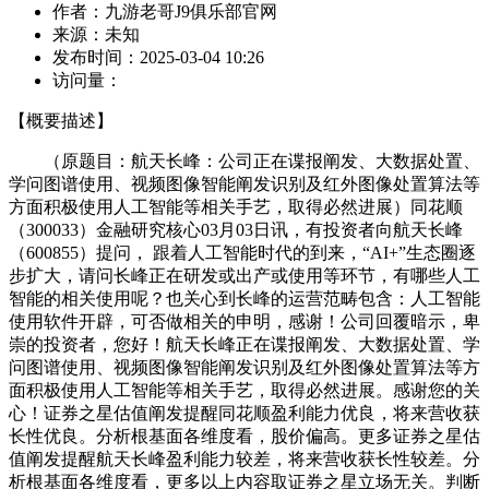
作者：
九游老哥J9俱乐部官网
来源：
未知
发布时间：
2025-03-04 10:26
访问量：
【概要描述】
（原题目：航天长峰：公司正在谍报阐发、大数据处置、
学问图谱使用、视频图像智能阐发识别及红外图像处置算法等
方面积极使用人工智能等相关手艺，取得必然进展）同花顺
（300033）金融研究核心03月03日讯，有投资者向航天长峰
（600855）提问， 跟着人工智能时代的到来，“AI+”生态圈逐
步扩大，请问长峰正在研发或出产或使用等环节，有哪些人工
智能的相关使用呢？也关心到长峰的运营范畴包含：人工智能
使用软件开辟，可否做相关的申明，感谢！公司回覆暗示，卑
崇的投资者，您好！航天长峰正在谍报阐发、大数据处置、学
问图谱使用、视频图像智能阐发识别及红外图像处置算法等方
面积极使用人工智能等相关手艺，取得必然进展。感谢您的关
心！证券之星估值阐发提醒同花顺盈利能力优良，将来营收获
长性优良。分析根基面各维度看，股价偏高。更多证券之星估
值阐发提醒航天长峰盈利能力较差，将来营收获长性较差。分
析根基面各维度看，更多以上内容取证券之星立场无关。判断