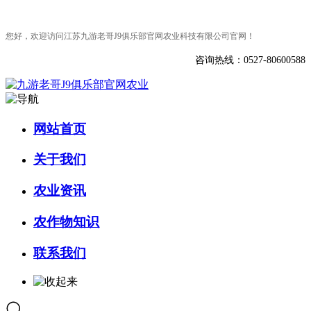
您好，欢迎访问江苏九游老哥J9俱乐部官网农业科技有限公司官网！
咨询热线：0527-80600588
网站首页
关于我们
农业资讯
农作物知识
联系我们