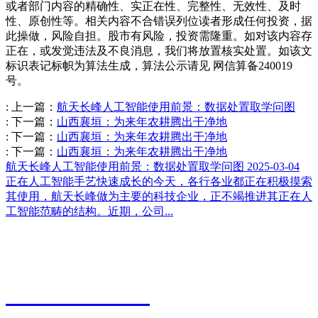
或者部门内容的精确性、实正在性、完整性、无效性、及时
性、原创性等。相关内容不合错误列位读者形成任何投资，据
此操做，风险自担。股市有风险，投资需隆重。如对该内容存
正在，或发觉违法及不良消息，我们将放置核实处置。如该文
标识表记标帜为算法生成，算法公示请见 网信算备240019
号。
:
上一篇：
航天长峰人工智能使用前景：数据处置取学问图
:
下一篇：
山西襄垣：为来年农耕腾出干净地
:
下一篇：
山西襄垣：为来年农耕腾出干净地
:
下一篇：
山西襄垣：为来年农耕腾出干净地
航天长峰人工智能使用前景：数据处置取学问图
2025-03-04
正在人工智能手艺快速成长的今天，各行各业都正在积极摸索
其使用，航天长峰做为主要的科技企业，正不竭推进其正在人
工智能范畴的结构。近期，公司...
江苏九游老哥J9俱乐部官网农业科技有限公司
0527-80600588