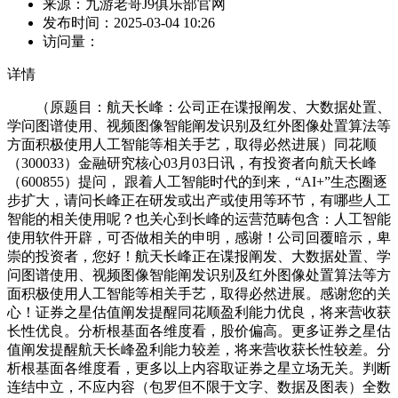
来源：
九游老哥J9俱乐部官网
发布时间：
2025-03-04 10:26
访问量：
详情
（原题目：航天长峰：公司正在谍报阐发、大数据处置、
学问图谱使用、视频图像智能阐发识别及红外图像处置算法等
方面积极使用人工智能等相关手艺，取得必然进展）同花顺
（300033）金融研究核心03月03日讯，有投资者向航天长峰
（600855）提问， 跟着人工智能时代的到来，“AI+”生态圈逐
步扩大，请问长峰正在研发或出产或使用等环节，有哪些人工
智能的相关使用呢？也关心到长峰的运营范畴包含：人工智能
使用软件开辟，可否做相关的申明，感谢！公司回覆暗示，卑
崇的投资者，您好！航天长峰正在谍报阐发、大数据处置、学
问图谱使用、视频图像智能阐发识别及红外图像处置算法等方
面积极使用人工智能等相关手艺，取得必然进展。感谢您的关
心！证券之星估值阐发提醒同花顺盈利能力优良，将来营收获
长性优良。分析根基面各维度看，股价偏高。更多证券之星估
值阐发提醒航天长峰盈利能力较差，将来营收获长性较差。分
析根基面各维度看，更多以上内容取证券之星立场无关。判断
连结中立，不应内容（包罗但不限于文字、数据及图表）全数