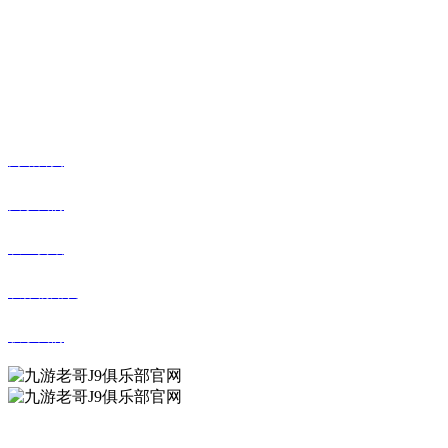
传真：0527-80600500
邮箱：xiazhonghua@vip.sina.com
快捷导航
网站首页
关于我们
农业资讯
农作物知识
联系我们
九游老哥J9俱乐部官网农业科技