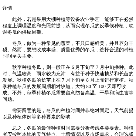
详情
此外，若是采用大棚种植等设备农业手艺，能够正在必然
程度上调理温度和光照前提，从而实现冬瓜的反季候种植，耽
误冬瓜的供应周期。
冬瓜，做为一种常见的蔬菜，不只口感鲜美，并且养分丰
硕。然而，要想收成丰盛、质量优秀的冬瓜，选择合适的种植
时间至关主要。
秋季种植冬瓜，则一般正在 6 月下旬至 7 月中旬播种。此
时，气温较高，雨水较为充沛，有益于种子快速抽芽和长苗的
发展。秋植冬瓜的长苗正在 7 月下旬至 8 月上旬进行定植。秋
季种植冬瓜的发展周期相对较短，大约 80 至 100 天即可收
成。不外，秋季种植冬瓜需要留意防备高温、干旱和病虫害等
问题。
需要留意的是，冬瓜的种植时间并非绝对固定，天气前提
以及种植体例等多种要素的影响。
总之，冬瓜的最佳种植时间需要分析考虑各类要素。种植
者应按照本地的天气特点、土壤情况以及市场需求，合理选择