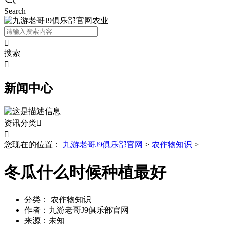
Search

搜索

新闻中心
资讯分类


您现在的位置：
九游老哥J9俱乐部官网
>
农作物知识
>
冬瓜什么时候种植最好
分类：
农作物知识
作者：
九游老哥J9俱乐部官网
来源：
未知