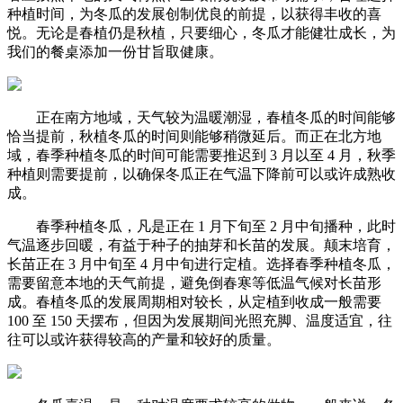
种植时间，为冬瓜的发展创制优良的前提，以获得丰收的喜
悦。无论是春植仍是秋植，只要细心，冬瓜才能健壮成长，为
我们的餐桌添加一份甘旨取健康。
正在南方地域，天气较为温暖潮湿，春植冬瓜的时间能够
恰当提前，秋植冬瓜的时间则能够稍微延后。而正在北方地
域，春季种植冬瓜的时间可能需要推迟到 3 月以至 4 月，秋季
种植则需要提前，以确保冬瓜正在气温下降前可以或许成熟收
成。
春季种植冬瓜，凡是正在 1 月下旬至 2 月中旬播种，此时
气温逐步回暖，有益于种子的抽芽和长苗的发展。颠末培育，
长苗正在 3 月中旬至 4 月中旬进行定植。选择春季种植冬瓜，
需要留意本地的天气前提，避免倒春寒等低温气候对长苗形
成。春植冬瓜的发展周期相对较长，从定植到收成一般需要
100 至 150 天摆布，但因为发展期间光照充脚、温度适宜，往
往可以或许获得较高的产量和较好的质量。